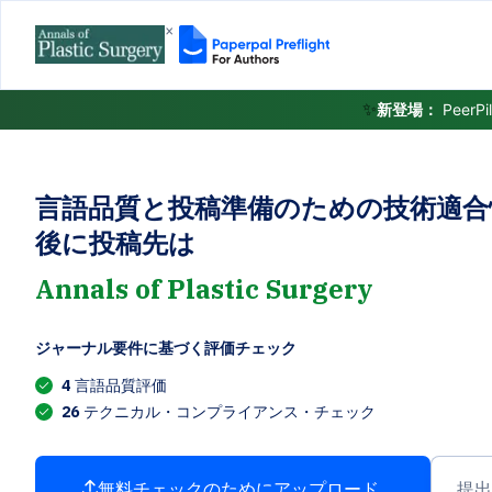
×
✨
新登場：
Pee
言語品質と投稿準備のための技術適合
後に投稿先は
Annals of Plastic Surgery
ジャーナル要件に基づく評価チェック
4
言語品質評価
26
テクニカル・コンプライアンス・チェック
無料チェックのためにアップロード
提出