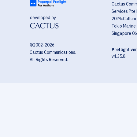
Cactus Comm
Services Pte 
20 McCallum 
Tokio Marine
Singapore 0
©2002-
2026
Preflight ve
Cactus Communications.
v4.35.8
All Rights Reserved.