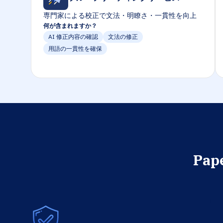
専門家による校正で文法・明瞭さ・一貫性を向上
何が含まれますか？
AI 修正内容の確認
文法の修正
用語の一貫性を確保
Pap